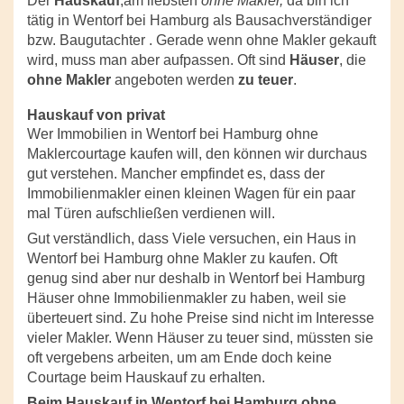
Der
Hauskauf
,am liebsten
ohne Makler,
da bin ich
tätig in Wentorf bei Hamburg als Bausachverständiger
bzw. Baugutachter . Gerade wenn ohne Makler gekauft
wird, muss man aber aufpassen. Oft sind
Häuser
, die
ohne Makler
angeboten werden
zu teuer
.
Hauskauf von privat
Wer Immobilien in Wentorf bei Hamburg ohne
Maklercourtage kaufen will, den können wir durchaus
gut verstehen. Mancher empfindet es, dass der
Immobilienmakler einen kleinen Wagen für ein paar
mal Türen aufschließen verdienen will.
Gut verständlich, dass Viele versuchen, ein Haus in
Wentorf bei Hamburg ohne Makler zu kaufen. Oft
genug sind aber nur deshalb in Wentorf bei Hamburg
Häuser ohne Immobilienmakler zu haben, weil sie
überteuert sind. Zu hohe Preise sind nicht im Interesse
vieler Makler. Wenn Häuser zu teuer sind, müssten sie
oft vergebens arbeiten, um am Ende doch keine
Courtage beim Hauskauf zu erhalten.
Beim Hauskauf in Wentorf bei Hamburg ohne