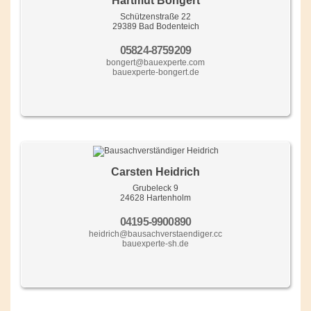
Hartmut Bongert
Schützenstraße 22
29389 Bad Bodenteich
05824-8759209
bongert@bauexperte.com
bauexperte-bongert.de
Carsten Heidrich
Grubeleck 9
24628 Hartenholm
04195-9900890
heidrich@bausachverstaendiger.cc
bauexperte-sh.de