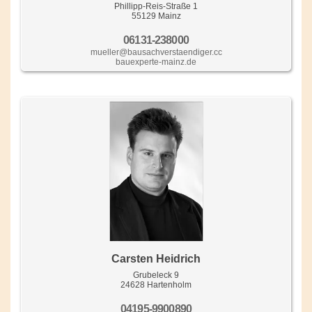
Phillipp-Reis-Straße 1
55129 Mainz
06131-238000
mueller@bausachverstaendiger.cc
bauexperte-mainz.de
Carsten Heidrich
Grubeleck 9
24628 Hartenholm
04195-9900890