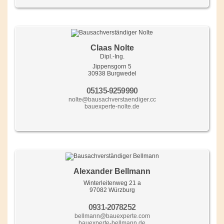
Claas Nolte
Dipl.-Ing.
Jippensgorn 5
30938 Burgwedel
05135-9259990
nolte@bausachverstaendiger.cc
bauexperte-nolte.de
Alexander Bellmann
Winterleitenweg 21 a
97082 Würzburg
0931-2078252
bellmann@bauexperte.com
bauexperte-bellmann.de