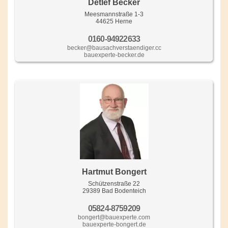
Detlef Becker
Meesmannstraße 1-3
44625 Herne
0160-94922633
becker@bausachverstaendiger.cc
bauexperte-becker.de
Hartmut Bongert
Schützenstraße 22
29389 Bad Bodenteich
05824-8759209
bongert@bauexperte.com
bauexperte-bongert.de