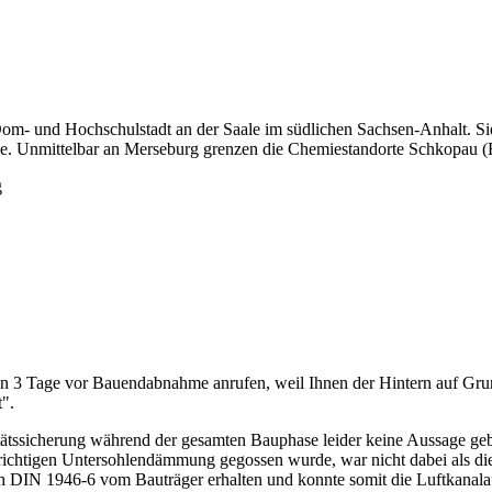
om- und Hochschulstadt an der Saale im südlichen Sachsen-Anhalt. Sie 
le. Unmittelbar an Merseburg grenzen die Chemiestandorte Schkopau (
g
n 3 Tage vor Bauendabnahme anrufen, weil Ihnen der Hintern auf Grun
t".
ätssicherung während der gesamten Bauphase leider keine Aussage geb
ich richtigen Untersohlendämmung gegossen wurde, war nicht dabei als 
 DIN 1946-6 vom Bauträger erhalten und konnte somit die Luftkanalau