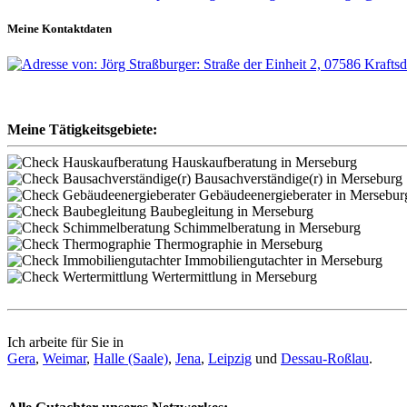
Meine Kontaktdaten
Meine Tätigkeitsgebiete:
Hauskaufberatung in Merseburg
Bausachverständige(r) in Merseburg
Gebäudeenergieberater in Mersebur
Baubegleitung in Merseburg
Schimmelberatung in Merseburg
Thermographie in Merseburg
Immobiliengutachter in Merseburg
Wertermittlung in Merseburg
Ich arbeite für Sie in
Gera
,
Weimar
,
Halle (Saale)
,
Jena
,
Leipzig
und
Dessau-Roßlau
.