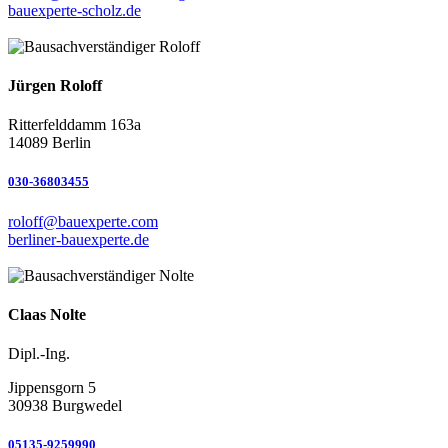
bauexperte-scholz.de
Jürgen Roloff
Ritterfelddamm 163a
14089 Berlin
030-36803455
roloff@bauexperte.com
berliner-bauexperte.de
Claas Nolte
Dipl.-Ing.
Jippensgorn 5
30938 Burgwedel
05135-9259990