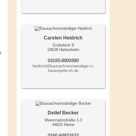
Carsten Heidrich
Grubeleck 9
r
24628 Hartenholm
s
04195-9900890
heidrich@bausachverstaendiger.cc
bauexperte-sh.de
Detlef Becker
Meesmannstraße 1-3
44625 Herne
0160-94922633