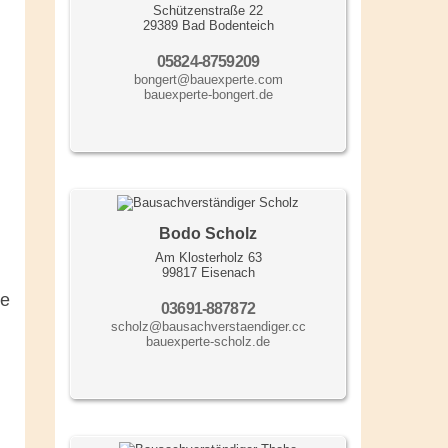
Schützenstraße 22
29389 Bad Bodenteich
05824-8759209
bongert@bauexperte.com
bauexperte-bongert.de
Bodo Scholz
Am Klosterholz 63
99817 Eisenach
ie
03691-887872
scholz@bausachverstaendiger.cc
bauexperte-scholz.de