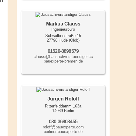
on
Markus Clauss
Ingenieurbüro
g
Schwalbenstraße 15
27798 Hude (Oldb)
01520-8898579
clauss@bausachverstaendiger.cc
bauexperte-bremen.de
Jürgen Roloff
Ritterfelddamm 163a
14089 Berlin
030-36803455
roloff@bauexperte.com
berliner-bauexperte.de