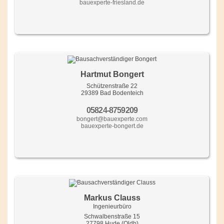
bauexperte-friesland.de
Hartmut Bongert
Schützenstraße 22
29389 Bad Bodenteich
05824-8759209
bongert@bauexperte.com
bauexperte-bongert.de
Markus Clauss
Ingenieurbüro
Schwalbenstraße 15
27798 Hude (Oldb)