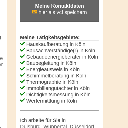
Meine Kontaktdaten
hier als vcf speichern
Meine Tätigkeitsgebiete:
t
Hauskaufberatung in Köln
Bausachverständige(r) in Köln
Gebäudeenergieberater in Köln
ze
Baubegleitung in Köln
er
Energieausweis in Köln
Schimmelberatung in Köln
Thermographie in Köln
Immobiliengutachter in Köln
Dichtigkeitsmessung in Köln
Wertermittlung in Köln
Ich arbeite für Sie in
Duisburg
,
Wuppertal
,
Düsseldorf
,