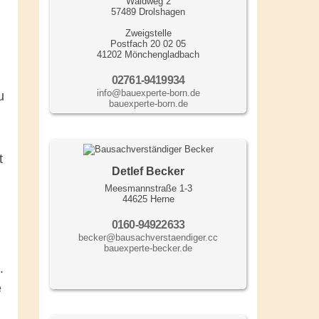
Waldweg 2
57489 Drolshagen
Zweigstelle
Postfach 20 02 05
41202 Mönchengladbach
02761-9419934
info@bauexperte-born.de
u
bauexperte-born.de
t
Detlef Becker
Meesmannstraße 1-3
44625 Herne
0160-94922633
becker@bausachverstaendiger.cc
bauexperte-becker.de
.
e