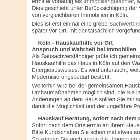
ermittel vorläufig als
Immobiliengutachter
, 
Dies geschieht unter Berücksichtigung der
von vergleichbaren Immobilien in Köln.
Dies ist erst einmal eine grobe
Sachwerterm
später vor Ort, mit der tatsächlich vorge
Köln - Hauskaufhilfe vor Ort
Anspruch und Wahrheit bei Immobilien
Als Bausachverständiger prüfe ich gemein
Hauskaufhilfe das Haus in Köln auf den Wa
Energieausweises. Es wird untersucht, w
Modernisierungsbedarf besteht.
Weiterhin wird bei der gemeinsamen Hausb
Umbaumaßnahmen möglich sind, die Sie im
Änderungen an dem Haus sollten Sie mir 
damit die Möglichkeit und der ungefähre P
Hauskauf Beratung, sofort nach dem 
Sofort nach dem Ortstermin an Ihrem Haus i
Bitte Kundschaften Sie schon mal etwas aus
So können Sie auch schon die Umgebung et