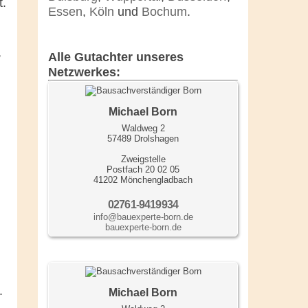
t.
Essen
,
Köln
und
Bochum
.
,
Alle Gutachter unseres
Netzwerkes:
Michael Born
Waldweg 2
57489 Drolshagen
Zweigstelle
Postfach 20 02 05
41202 Mönchengladbach
02761-9419934
info@bauexperte-born.de
bauexperte-born.de
.
Michael Born