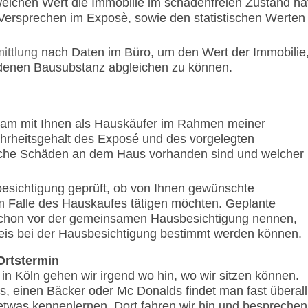
welchen Wert die Immobilie im schadenfreien Zustand ha
 Versprechen im Exposè, sowie den statistischen Werten
ittlung
nach Daten im Büro, um den Wert der Immobilie
fundenen Bausubstanz abgleichen zu können.
sam mit Ihnen als Hauskäufer im Rahmen meiner
hrheitsgehalt des Exposé und des vorgelegten
elche Schäden an dem Haus vorhanden sind und welcher
esichtigung geprüft, ob von Ihnen gewünschte
 Falle des Hauskaufes tätigen möchten. Geplante
schon vor der gemeinsamen Hausbesichtigung nennen,
reis bei der Hausbesichtigung bestimmt werden können.
Ortstermin
n Köln gehen wir irgend wo hin, wo wir sitzen können.
, einen Bäcker oder Mc Donalds findet man fast überall
was kennenlernen. Dort fahren wir hin und besprechen