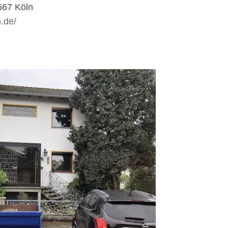
667 Köln
n.de/