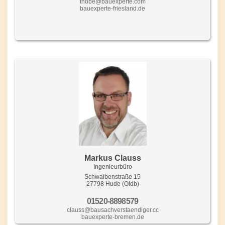
thobe@bauexperte.com
bauexperte-friesland.de
Markus Clauss
Ingenieurbüro
Schwalbenstraße 15
27798 Hude (Oldb)
01520-8898579
clauss@bausachverstaendiger.cc
bauexperte-bremen.de