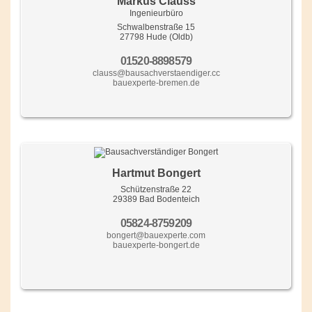
Markus Clauss
Ingenieurbüro
Schwalbenstraße 15
27798 Hude (Oldb)
01520-8898579
clauss@bausachverstaendiger.cc
bauexperte-bremen.de
Hartmut Bongert
Schützenstraße 22
29389 Bad Bodenteich
05824-8759209
bongert@bauexperte.com
bauexperte-bongert.de