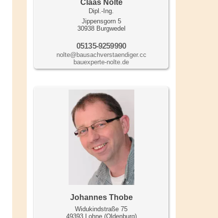
Claas Nolte
Dipl.-Ing.
Jippensgorn 5
30938 Burgwedel
05135-9259990
nolte@bausachverstaendiger.cc
bauexperte-nolte.de
Johannes Thobe
Widukindstraße 75
49393 Lohne (Oldenburg)