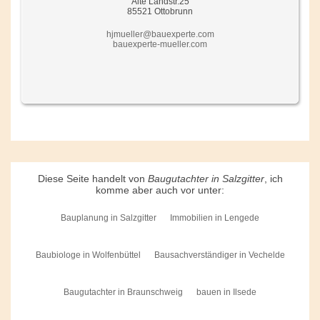
Alte Landstr.25
85521 Ottobrunn
hjmueller@bauexperte.com
bauexperte-mueller.com
Diese Seite handelt von
Baugutachter in Salzgitter
, ich
komme aber auch vor unter:
Bauplanung in Salzgitter
Immobilien in Lengede
Baubiologe in Wolfenbüttel
Bausachverständiger in Vechelde
Baugutachter in Braunschweig
bauen in Ilsede