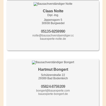
Claas Nolte
Dipl.-Ing.
Jippensgorn 5
30938 Burgwedel
05135-9259990
nolte@bausachverstaendiger.cc
bauexperte-nolte.de
Hartmut Bongert
Schützenstraße 22
29389 Bad Bodenteich
05824-8759209
bongert@bauexperte.com
bauexperte-bongert.de