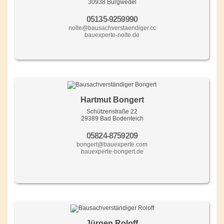
30938 Burgwedel
05135-9259990
nolte@bausachverstaendiger.cc
bauexperte-nolte.de
Hartmut Bongert
Schützenstraße 22
29389 Bad Bodenteich
05824-8759209
bongert@bauexperte.com
bauexperte-bongert.de
Jürgen Roloff