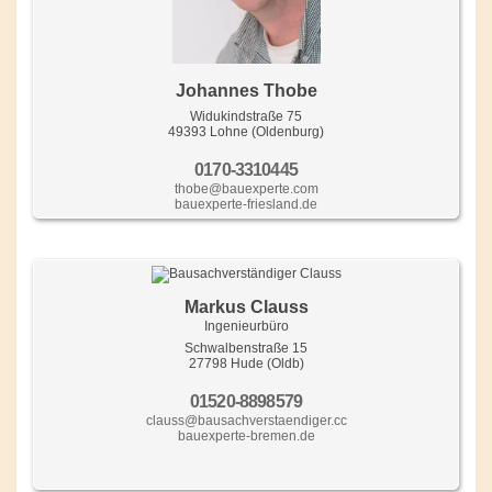
Johannes Thobe
Widukindstraße 75
49393 Lohne (Oldenburg)
0170-3310445
thobe@bauexperte.com
bauexperte-friesland.de
Markus Clauss
Ingenieurbüro
Schwalbenstraße 15
27798 Hude (Oldb)
01520-8898579
clauss@bausachverstaendiger.cc
bauexperte-bremen.de