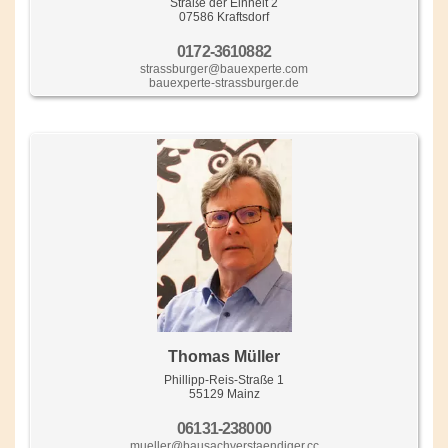
Straße der Einheit 2
07586 Kraftsdorf
0172-3610882
strassburger@bauexperte.com
bauexperte-strassburger.de
Thomas Müller
Phillipp-Reis-Straße 1
55129 Mainz
06131-238000
mueller@bausachverstaendiger.cc