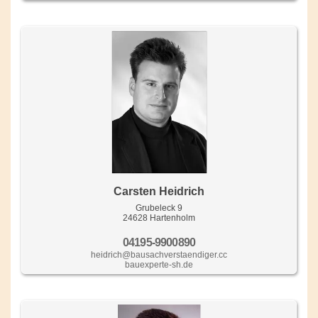
Carsten Heidrich
Grubeleck 9
24628 Hartenholm
04195-9900890
heidrich@bausachverstaendiger.cc
bauexperte-sh.de