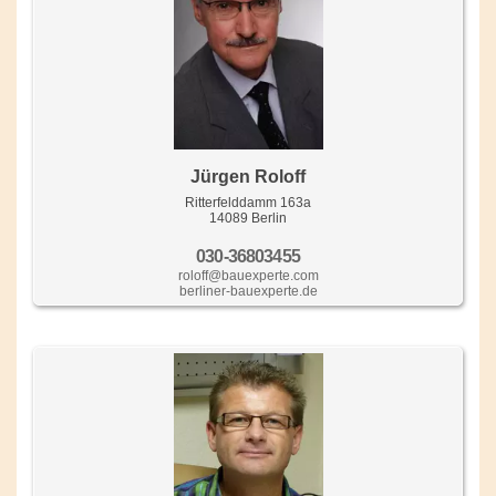
Jürgen Roloff
Ritterfelddamm 163a
14089 Berlin
030-36803455
roloff@bauexperte.com
berliner-bauexperte.de