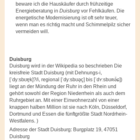
beware ich die Hauskäufer durch frühzeitige
Energieberatung in
Duisburg
vor Fehlkäufen. Die
energetische Modernisierung ist oft sehr teuer,
wenn man es richtig macht und Schimmelpilz sicher
vermeiden will.
Duisburg
Duisburg wird in der Wikipedia so beschrieben Die
kreisfreie Stadt Duisburg (mit Dehnungs-i,
[ˈdyːsbʊɐ̯k]?/i, regional [ˈdyːsbʊə̯ç] bis [ˈdʏːsbʊʀə̆ɕ])
liegt an der Mündung der Ruhr in den Rhein und
gehört sowohl der Region Niederrhein als auch dem
Ruhrgebiet an. Mit einer Einwohnerzahl von einer
knappen halben Million ist sie nach Köln, Düsseldorf,
Dortmund und Essen die fünftgrößte Stadt Nordrhein-
Westfalens. )
Adresse der Stadt Duisburg: Burgplatz 19, 47051
Duisburg