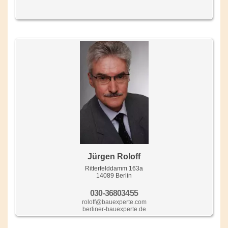
Jürgen Roloff
Ritterfelddamm 163a
14089 Berlin
030-36803455
roloff@bauexperte.com
berliner-bauexperte.de