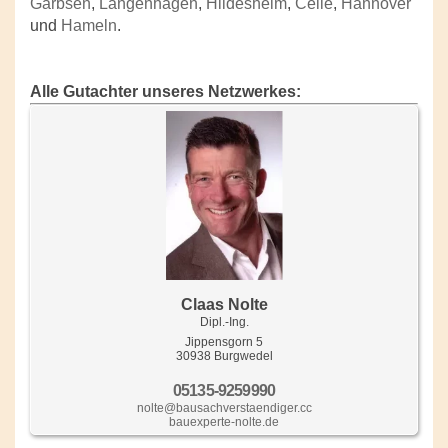
Garbsen
,
Langenhagen
,
Hildesheim
,
Celle
,
Hannover
und
Hameln
.
Alle Gutachter unseres Netzwerkes:
Claas Nolte
Dipl.-Ing.
Jippensgorn 5
30938 Burgwedel
05135-9259990
nolte@bausachverstaendiger.cc
bauexperte-nolte.de