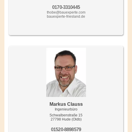
0170-3310445
thobe@bauexperte.com
bauexperte-friesland.de
Markus Clauss
Ingenieurbüro
Schwalbenstraße 15
27798 Hude (Oldb)
01520-8898579