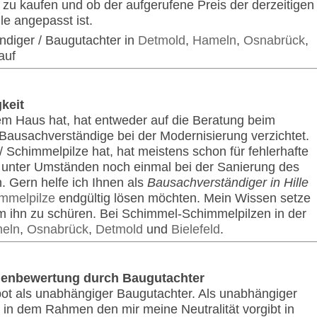
s zu kaufen und ob der aufgerufene Preis der derzeitigen
le angepasst ist.
ändiger / Baugutachter in
Detmold
,
Hameln
,
Osnabrück
,
auf
keit
em Haus hat, hat entweder auf die Beratung beim
Bausachverständige bei der Modernisierung verzichtet.
Schimmelpilze hat, hat meistens schon für fehlerhafte
s unter Umständen noch einmal bei der Sanierung des
. Gern helfe ich Ihnen als
Bausachverständiger in Hille
mmelpilze
endgültig lösen möchten. Mein Wissen setze
um ihn zu schüren. Bei Schimmel-Schimmelpilzen in der
eln
,
Osnabrück
,
Detmold
und
Bielefeld
.
lienbewertung durch Baugutachter
bot als unabhängiger Baugutachter. Als unabhängiger
in dem Rahmen den mir meine Neutralität vorgibt in