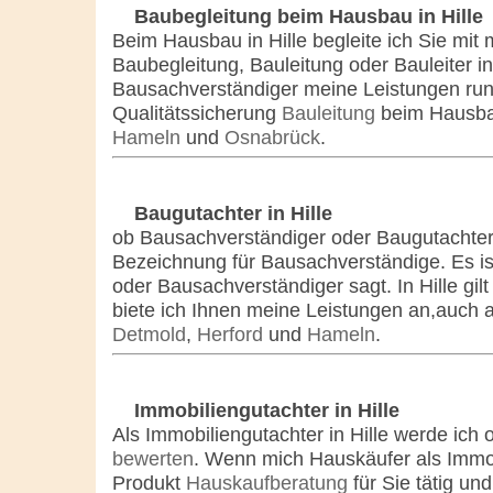
Baubegleitung beim Hausbau in Hille
Beim Hausbau in Hille begleite ich Sie mi
Baubegleitung, Bauleitung oder Bauleiter in
Bausachverständiger meine Leistungen ru
Qualitätssicherung
Bauleitung
beim Hausba
Hameln
und
Osnabrück
.
Baugutachter in Hille
ob Bausachverständiger oder Baugutachter in
Bezeichnung für Bausachverständige. Es i
oder Bausachverständiger sagt. In Hille gil
biete ich Ihnen meine Leistungen an,auch 
Detmold
,
Herford
und
Hameln
.
Immobiliengutachter in Hille
Als Immobiliengutachter in Hille werde ich 
bewerten
. Wenn mich Hauskäufer als Immob
Produkt
Hauskaufberatung
für Sie tätig un