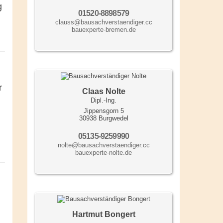
g
01520-8898579
clauss@bausachverstaendiger.cc
bauexperte-bremen.de
r
Claas Nolte
Dipl.-Ing.
Jippensgorn 5
30938 Burgwedel
05135-9259990
nolte@bausachverstaendiger.cc
bauexperte-nolte.de
Hartmut Bongert