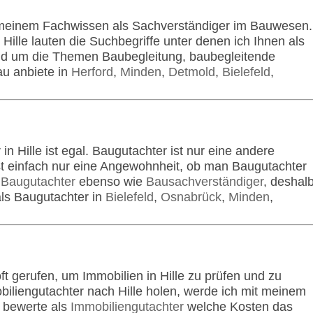
t meinem Fachwissen als Sachverständiger im Bauwesen.
 Hille lauten die Suchbegriffe unter denen ich Ihnen als
nd um die Themen Baubegleitung, baubegleitende
u anbiete in
Herford
,
Minden
,
Detmold
,
Bielefeld
,
 Hille ist egal. Baugutachter ist nur eine andere
st einfach nur eine Angewohnheit, ob man Baugutachter
t
Baugutachter
ebenso wie
Bausachverständiger
, deshal
als Baugutachter in
Bielefeld
,
Osnabrück
,
Minden
,
oft gerufen, um Immobilien in Hille zu prüfen und zu
iliengutachter nach Hille holen, werde ich mit meinem
d bewerte als
Immobiliengutachter
welche Kosten das