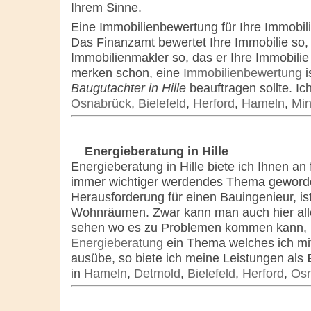
Ihrem Sinne.
Eine Immobilienbewertung für Ihre Immobili
Das Finanzamt bewertet Ihre Immobilie so,
Immobilienmakler so, das er Ihre Immobilie 
merken schon, eine
Immobilienbewertung
i
Baugutachter in Hille
beauftragen sollte. I
Osnabrück
,
Bielefeld
,
Herford
,
Hameln
,
Mi
Energieberatung in Hille
Energieberatung in Hille biete ich Ihnen an 
immer wichtiger werdendes Thema geworde
Herausforderung für einen Bauingenieur, is
Wohnräumen. Zwar kann man auch hier alle
sehen wo es zu Problemen kommen kann, ma
Energieberatung
ein Thema welches ich mit
ausübe, so biete ich meine Leistungen als
in
Hameln
,
Detmold
,
Bielefeld
,
Herford
,
Osn