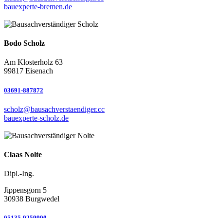
bauexperte-bremen.de
Bodo Scholz
Am Klosterholz 63
99817 Eisenach
03691-887872
scholz@bausachverstaendiger.cc
bauexperte-scholz.de
Claas Nolte
Dipl.-Ing.
Jippensgorn 5
30938 Burgwedel
05135-9259990