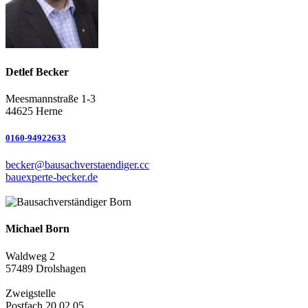
Detlef Becker
Meesmannstraße 1-3
44625 Herne
0160-94922633
becker@bausachverstaendiger.cc
bauexperte-becker.de
Michael Born
Waldweg 2
57489 Drolshagen
Zweigstelle
Postfach 20 02 05