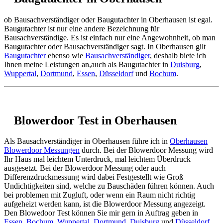
ob Bausachverständiger oder Baugutachter in Oberhausen ist egal.
Baugutachter ist nur eine andere Bezeichnung für
Bausachverständige. Es ist einfach nur eine Angewohnheit, ob man
Baugutachter oder Bausachverständiger sagt. In Oberhausen gilt
Baugutachter
ebenso wie
Bausachverständiger
, deshalb biete ich
Ihnen meine Leistungen an,auch als Baugutachter in
Duisburg
,
Wuppertal
,
Dortmund
,
Essen
,
Düsseldorf
und
Bochum
.
Blowerdoor Test in Oberhausen
Als Bausachverständiger in Oberhausen führe ich in
Oberhausen
Blowerdoor Messungen
durch. Bei der Blowerdoor Messung wird
Ihr Haus mal leichtem Unterdruck, mal leichtem Überdruck
ausgesetzt. Bei der Blowerdoor Messung oder auch
Differenzdruckmessung wird dabei Festgestellt wie Groß
Undichtigkeiten sind, welche zu Bauschäden führen können. Auch
bei problemen mit Zugluft, oder wenn ein Raum nicht richtig
aufgeheizt werden kann, ist die Blowerdoor Messung angezeigt.
Den Blowedoor Test können Sie mir gern in Auftrag geben in
Essen
,
Bochum
,
Wuppertal
,
Dortmund
,
Duisburg
und
Düsseldorf
.