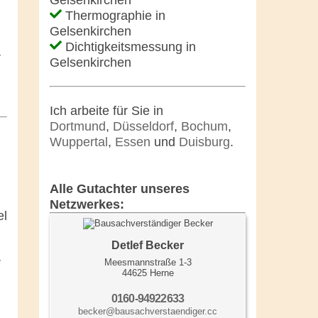
Thermographie in
Gelsenkirchen
Dichtigkeitsmessung in
r
Gelsenkirchen
Ich arbeite für Sie in
Dortmund
,
Düsseldorf
,
Bochum
,
Wuppertal
,
Essen
und
Duisburg
.
Alle Gutachter unseres
Netzwerkes:
el
Detlef Becker
r
Meesmannstraße 1-3
44625 Herne
0160-94922633
becker@bausachverstaendiger.cc