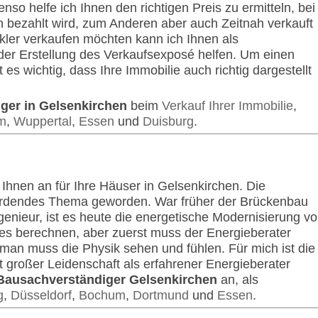
nso helfe ich Ihnen den richtigen Preis zu ermitteln, bei
bezahlt wird, zum Anderen aber auch Zeitnah verkauft
ler verkaufen möchten kann ich Ihnen als
er Erstellung des Verkaufsexposé helfen. Um einen
t es wichtig, dass Ihre Immobilie auch richtig dargestellt
ger in Gelsenkirchen
beim
Verkauf Ihrer Immobilie
,
m
,
Wuppertal
,
Essen
und
Duisburg
.
 Ihnen an für Ihre Häuser in Gelsenkirchen. Die
werdendes Thema geworden. War früher der Brückenbau
enieur, ist es heute die energetische Modernisierung v
s berechnen, aber zuerst muss der Energieberater
n muss die Physik sehen und fühlen. Für mich ist die
 großer Leidenschaft als erfahrener Energieberater
Bausachverständiger Gelsenkirchen
an, als
g
,
Düsseldorf
,
Bochum
,
Dortmund
und
Essen
.