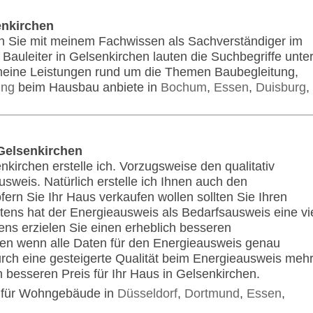
enkirchen
ch Sie mit meinem Fachwissen als Sachverständiger im
auleiter in Gelsenkirchen lauten die Suchbegriffe unte
meine Leistungen rund um die Themen Baubegleitung,
ung
beim Hausbau anbiete in
Bochum
,
Essen
,
Duisburg
,
Gelsenkirchen
kirchen erstelle ich. Vorzugsweise den qualitativ
weis. Natürlich erstelle ich Ihnen auch den
ern Sie Ihr Haus verkaufen wollen sollten Sie Ihren
ens hat der Energieausweis als Bedarfsausweis eine vi
ens erzielen Sie einen erheblich besseren
hen wenn alle Daten für den Energieausweis genau
durch eine gesteigerte Qualität beim Energieausweis meh
 besseren Preis für Ihr Haus in Gelsenkirchen.
h für Wohngebäude in
Düsseldorf
,
Dortmund
,
Essen
,