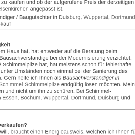
s zu kaufen und ob der aufgerufene Preis der derzeitigen
lsenkirchen angepasst ist.
ändiger / Baugutachter in
Duisburg
,
Wuppertal
,
Dortmund
skauf
keit
em Haus hat, hat entweder auf die Beratung beim
Bausachverständige bei der Modernisierung verzichtet.
Schimmelpilze hat, hat meistens schon für fehlerhafte
s unter Umständen noch einmal bei der Sanierung des
. Gern helfe ich Ihnen als
Bausachverständiger in
Schimmel-Schimmelpilze
endgültig lösen möchten. Mein
en und nicht um ihn zu schüren. Bei Schimmel-
n
Essen
,
Bochum
,
Wuppertal
,
Dortmund
,
Duisburg
und
 verkaufen?
ill, braucht einen Energieausweis, welchen ich Ihnen fü