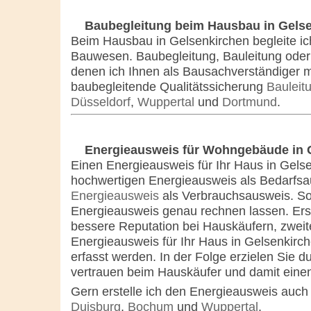
Baubegleitung beim Hausbau in Gels
Beim Hausbau in Gelsenkirchen begleite i
Bauwesen. Baubegleitung, Bauleitung oder B
denen ich Ihnen als Bausachverständiger 
baubegleitende Qualitätssicherung
Bauleit
Düsseldorf
,
Wuppertal
und
Dortmund
.
Energieausweis für Wohngebäude in 
Einen Energieausweis für Ihr Haus in Gelsen
hochwertigen Energieausweis als Bedarfsaus
Energieausweis
als Verbrauchsausweis. Sof
Energieausweis genau rechnen lassen. Erst
bessere Reputation bei Hauskäufern, zweit
Energieausweis für Ihr Haus in Gelsenkirc
erfasst werden. In der Folge erzielen Sie 
vertrauen beim Hauskäufer und damit einen
Gern erstelle ich den Energieausweis auc
Duisburg
,
Bochum
und
Wuppertal
.